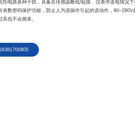
抗拒电路各种干扰，具备在传感器断线/短路、仪表停送电情况下
有表数密码保护功能，防止人为误操作引起的误动作，90~280
过高也不会烧表。
18381700805