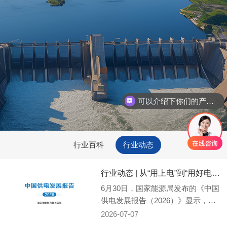
现在有优惠活动吗
可以介绍下你们的产品么
行业百科
行业动态
行业动态 | 从“用上电”到“用好电” 我国建成全球规模最大...
​6月30日，国家能源局发布的《中国
供电发展报告（2026）》显示，我
国已建成全球规模最大的电力供应
2026-07-07
体系，电力用户总量接近8亿户，居