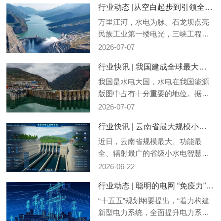
行业动态 |从空白起步到引领全球！看中国水电的百年奋进之路
全球首位，城乡供电服务网点达9.9
万个，从业队伍超56万人，供电水
万里江河，水电为脉。石龙坝点亮
平跻身国际先进行列。
民族工业第一缕电光，三峡工程筑
牢全国能源稳压底座，白鹤滩登顶
2026-07-07
世界水电技术巅峰，葛洲坝开启长
行业快讯 | 我国建成全球最大清洁能源走廊，水电装机容量居世...
江干流筑坝先河，四座里程碑式水
电工程串联起中国水电自力更生的
我国是水电大国，水电在我国能源
红色脉络。一代代水电党员扎根深
版图中占有十分重要的地位。据央
山峡谷、临江荒原，以初心破技
视财经今日报道，当前我国水电装
2026-07-07
术...
机容量已经达 4.5 亿千瓦，居世界
行业快讯 | 云南省最大规模小水电智慧运维平台投运
首位。
近日，云南省规模最大、功能最
全、辐射最广的省级小水电智慧运
维平台建成投运。独龙江乡的孔
2026-06-22
目、麻必当电站运行情况，可通过
行业动态 | 聪明的电网 “免疫力”和“自愈力”更强
平台传至远在800多公里外的昆明，
实现远程智能监控运维。
​“十五五”规划纲要提出，“着力构建
新型电力系统，全面提升电力系统