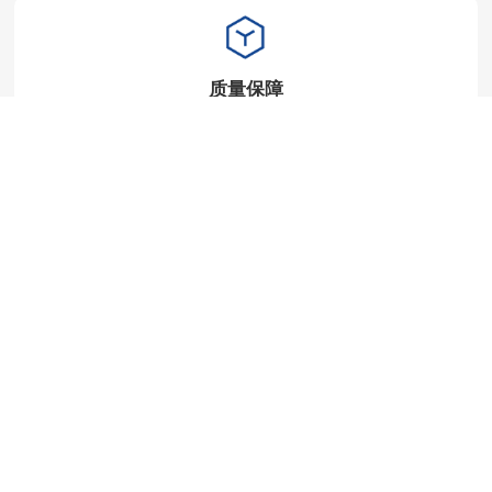
质量保障
以质量为核心，执行与国际接轨的质量控制标准，研发制
造高质量产品。
优质服务
以优质服务回报客户，树形象、立品牌，实现企业形象、
企业效益双赢；