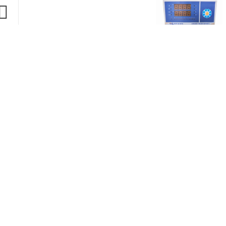
产品说明
▌
产品概述
LSK3200-T系列转速测控仪外接转速脉冲传感器、电压互
集频率表、转速表、转速继电器、转速测试仪表于一体，是多用
波形畸变引起输出误动作，根据电厂运行需要，可以在现场方便
分。
▌
技术指标
脉冲信号
测量信号