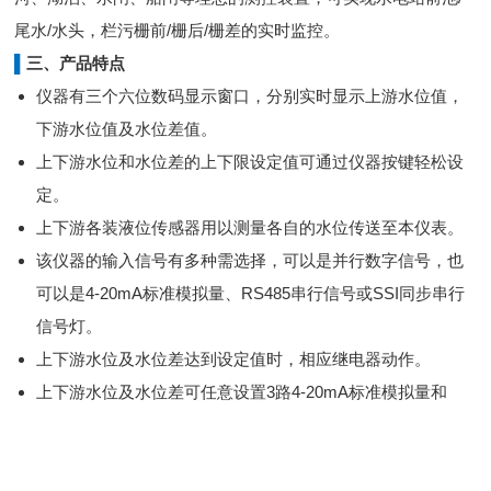
尾水/水头，栏污栅前/栅后/栅差的实时监控。
▌
三、产品特点
仪器有三个六位数码显示窗口，分别实时显示上游水位值，
下游水位值及水位差值。
上下游水位和水位差的上下限设定值可通过仪器按键轻松设
定。
上下游各装液位传感器用以测量各自的水位传送至本仪表。
该仪器的输入信号有多种需选择，可以是并行数字信号，也
可以是4-20mA标准模拟量、RS485串行信号或SSI同步串行
信号灯。
上下游水位及水位差达到设定值时，相应继电器动作。
上下游水位及水位差可任意设置3路4-20mA标准模拟量和
RS485串行通讯接口，便于与PLC或上位机通讯，以形成远
程集控系统。
仪表两路24VDC配电输出供上下游水位传感器供电使用