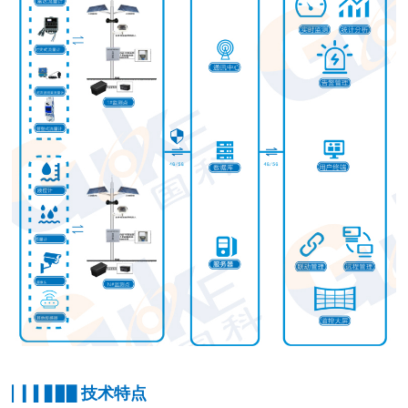
技术特点
▏▎▍▋▊▉