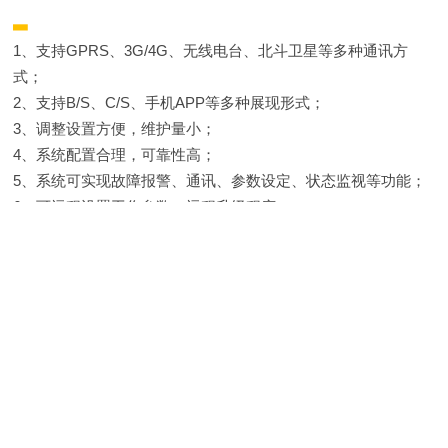
▂
1、支持GPRS、3G/4G、无线电台、北斗卫星等多种通讯方
式；
2、支持B/S、C/S、手机APP等多种展现形式；
3、调整设置方便，维护量小；
4、系统配置合理，可靠性高；
5、系统可实现故障报警、通讯、参数设定、状态监视等功能；
6、可远程设置工作参数、远程升级程序；
7、可配套我司FHJ5000系列泄洪预警系统、ZK4000系列水利闸
群计算机监控系统
系统功能
▏▎▍▋▊▉
▂
1、采集功能：实时采集液位数据、供电状态和电池电压
2、通信功能：GPRS、电台或北斗卫星通信；兼容自报、查
询、应答的数据上报方式