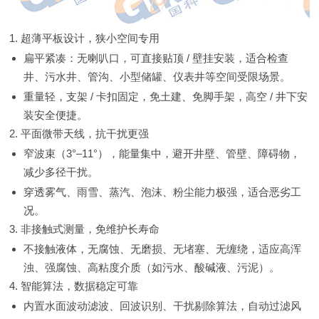
1. 超薄平板设计，狭小空间专用
扁平紧凑：无喇叭口，可直接贴顶 / 壁挂安装，适合检查
井、污水井、管沟、小型储罐、仪表井等空间受限场景。
重量轻，支架 / 卡扣固定，免土建、免脚手架，高空 / 井下安
装安全便捷。
2. 平面微带天线，抗干扰更强
窄波束（3°–11°），能量集中，避开井壁、管壁、障碍物，
减少多径干扰。
穿透雾气、雨雪、蒸汽、泡沫、粉尘能力极强，适合恶劣工
况。
3. 非接触式测量，免维护长寿命
不接触液体，无腐蚀、无磨损、无堵塞、无缠绕，适应高浑
浊、强腐蚀、高粘度介质（如污水、酸碱液、污泥）。
4. 智能算法，数据稳定可靠
内置水面波动滤波、回波识别、干扰剔除算法，自动过滤风