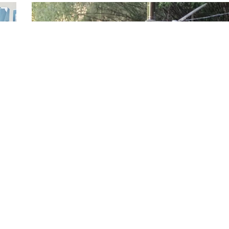
四川某区域山洪预警系统项目
上一页
1
2
3
4
下一页